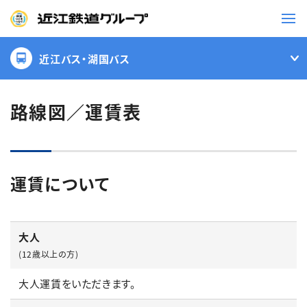
近江バス・湖国バス
鉄道
バス
路線図／運賃表
事業一覧
運賃について
観光・イベント情報
ニュースリリース
企業情報
大人
採用情報
お問い合わせ一覧
(12歳以上の方)
大人運賃をいただきます。