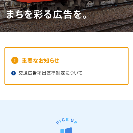
まちを彩る広告を。
English
簡体中文
繁体中文
한국어
重要なお知らせ
交通広告掲出基準制定について