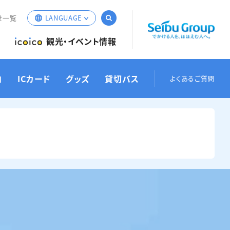
サイト内検索
せ一覧
LANGUAGE
English
観光・イベント情報
簡体中文
繁体中文
内
ICカード
グッズ
貸切バス
よくあるご質問
한국어
お忘れ物・運行情報の
バスでお出かけ
定期券／乗車券
バス接近情報
お見積もり
遅延証
お問い合わせ