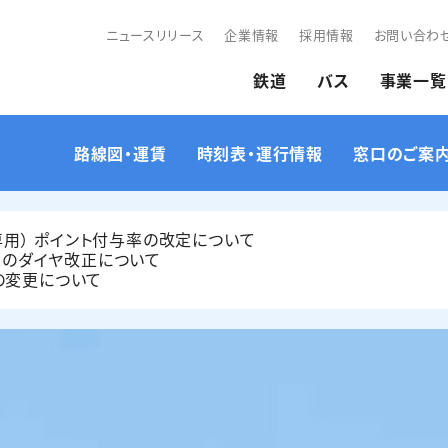
ニュースリリース
企業情報
採用情報
お問い合わ
鉄道
バス
事業一覧
路線図・運賃
時刻表・運行情報
窓口のご案
ジ専用） ポイント付与率の改定について
定期券・乗車券のお問
ス
離検索
経路検索
車種・車内設備
路線図／運賃表
時刻表
観光
スのダイヤ改正について
い合わせ
の変更について