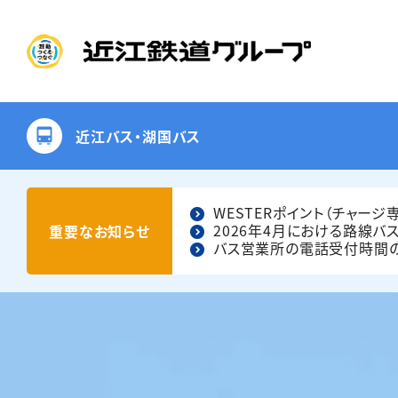
近江バス・湖国バス
WESTERポイント（チャー
リフト付観光バ
運賃・距
2026年4月における路線バ
重要な
お知らせ
バス営業所の電話受付時間