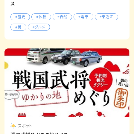
ス
#歴史
#体験
#自然
#電車
#東近江
#街
#グルメ
スポット