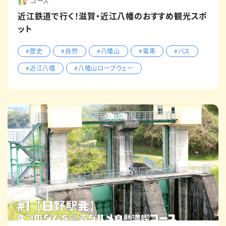
コース
近江鉄道で行く！滋賀・近江八幡のおすすめ観光スポ
ット
#歴史
#自然
#八幡山
#電車
#バス
#近江八幡
#八幡山ロープウェー