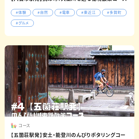
#体験
#自然
#電車
#東近江
#多賀町
#グルメ
コース
【五箇荘駅発】安土・能登川のんびりポタリングコー