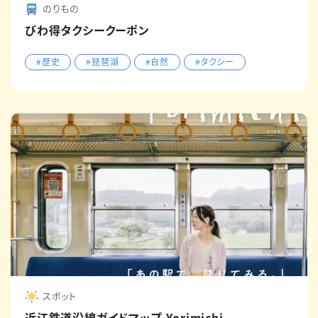
のりもの
びわ得タクシークーポン
#歴史
#琵琶湖
#自然
#タクシー
スポット
近江鉄道沿線ガイドマップ-Yorimichi-