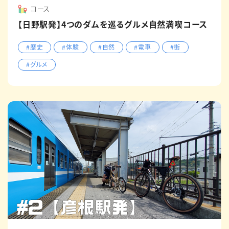
コース
【日野駅発】4つのダムを巡るグルメ自然満喫コース
#歴史
#体験
#自然
#電車
#街
#グルメ