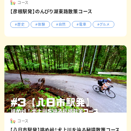
コース
【彦根駅発】のんびり湖東路散策コース
#歴史
#体験
#自然
#電車
#グルメ
コース
【八日市駅発】挑め峠！犬上川を辿る秘境散策コース