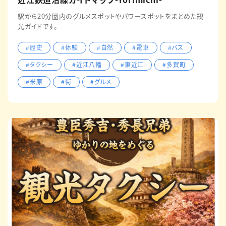
駅から20分圏内のグルメスポットやパワースポットをまとめた観
光ガイドです。
#歴史
#体験
#自然
#電車
#バス
#タクシー
#近江八幡
#東近江
#多賀町
#米原
#街
#グルメ