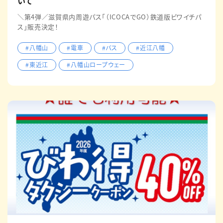
いて
＼第4弾／滋賀県内周遊パス「（ICOCAでGO）鉄道版ビワイチパ
ス」販売決定！
#八幡山
#電車
#バス
#近江八幡
#東近江
#八幡山ロープウェー