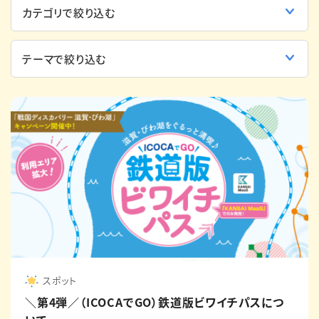
English
簡体中文
繁体中文
한국어
スポット
＼第4弾／（ICOCAでGO）鉄道版ビワイチパスにつ