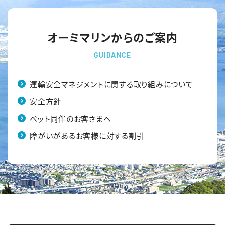
オーミマリン「彦根市民限定 特別乗船」を実施します！
オーミマリンからのご案内
2024.02.26
大規模地震の発生を想定した救助訓練実施
GUIDANCE
2023.07.11
運輸安全マネジメントに関する取り組みについて
「彦根城を眺めるミニクルーズ」運航開始!
安全方針
2023.07.05
ペット同伴のお客さまへ
2023年『水島』運航開始！
障がいがあるお客様に対する割引