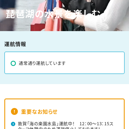
琵琶湖の水景を楽しむ。
English
簡体中文
繁体中文
한국어
運航情報
通常通り運航しています
重要なお知らせ
敦賀「海の楽園水島」運航中！ 12：00～13：15ス
タッフ休憩中のため運航停止しております！