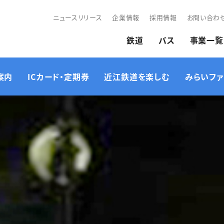
ニュースリリース
企業情報
採用情報
お問い合わ
鉄道
バス
事業一覧
案内
ICカード・定期券
近江鉄道を楽しむ
みらいファ
路線図・各駅のご案内
ICカード
企画列車・イベント情報
時刻表
ICOCA定期券
近江鉄道ミュージア
その他ご利用にあたっ
近江鉄道キャラクター
サイクルトレインのご案
て
紹介
内