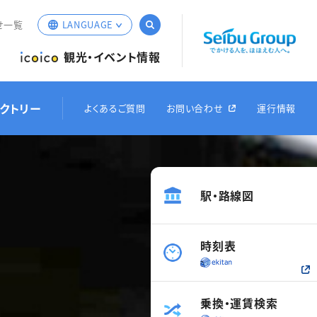
サイト内検索
せ一覧
LANGUAGE
English
観光・イベント情報
簡体中文
繁体中文
クトリー
よくあるご質問
お問い合わせ
運行情報
한국어
Web定期券
ム
経路・運賃検索
オリジナルグッズ
お得なきっぷ
車両紹
（iCONPASS）
駅・路線図
時刻表
乗換・運賃検索