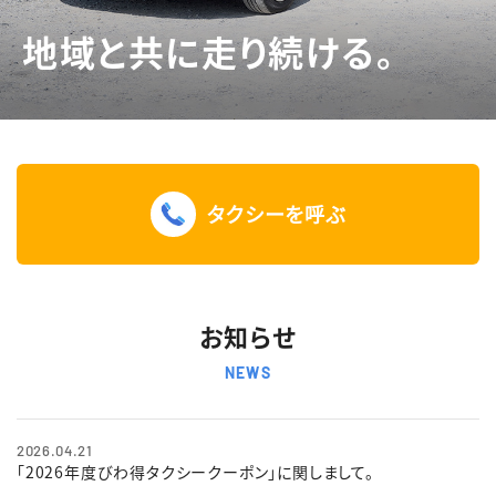
地域と共に走り続ける。
English
簡体中文
繁体中文
한국어
タクシーを呼ぶ
お知らせ
NEWS
2026.04.21
「2026年度びわ得タクシークーポン」に関しまして。