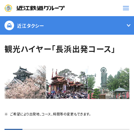
近江タクシー
鉄道
バス
観光ハイヤー「長浜出発コース」
事業一覧
観光・イベント情報
ニュースリリース
企業情報
採用情報
お問い合わせ一覧
ご希望により出発地、コース、時間等の変更もできます。