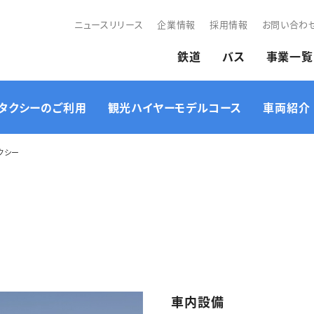
ニュースリリース
企業情報
採用情報
お問い合わ
鉄道
バス
事業一覧
タクシーのご利用
観光ハイヤーモデルコース
車両紹介
クシー
ザ・プレミアムタクシ
貸切バス・ジャンボタク
タクシーを呼ぶ
米原出発コース
営業所一覧
ー アルファード・ヴ
高月出
シー
ルファイア
シン・三成ラッピングタ
ス
八日市出発コース
守山出
クシー
車内設備