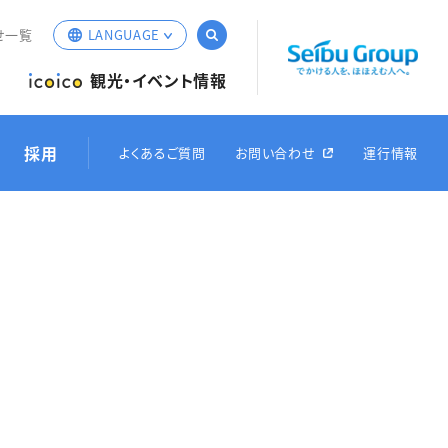
サイト内検索
せ一覧
LANGUAGE
English
観光・イベント情報
簡体中文
繁体中文
採用
よくあるご質問
お問い合わせ
運行情報
한국어
ひこにゃ
ェ
発コース
赤備えタクシー
彦根出発コース
ピング
発コース
草津出発コース