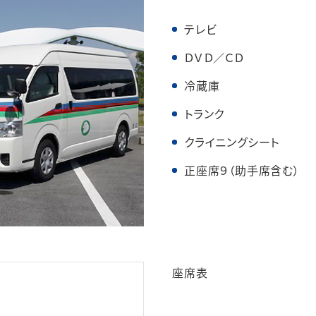
テレビ
ＤＶＤ／ＣＤ
冷蔵庫
トランク
クライニングシート
正座席９（助手席含む）
座席表