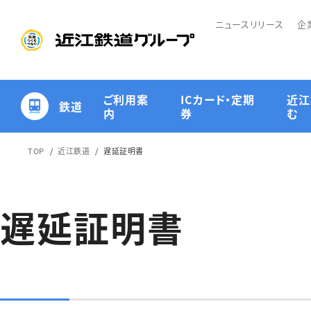
ニュースリリース
企
ご利用案
ICカード・定期
近江
鉄道
内
券
む
TOP
近江鉄道
遅延証明書
路線図・各駅のご案内
ICカード
企画列車・イベント情報
遅延証明書
その他ご利用にあたっ
近江鉄道キャラクター
て
紹介