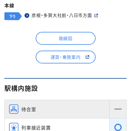
本線
彦根・多賀大社前・八日市方面
下り
路線図
運賃・乗換案内
駅構内施設
待合室
列車接近装置