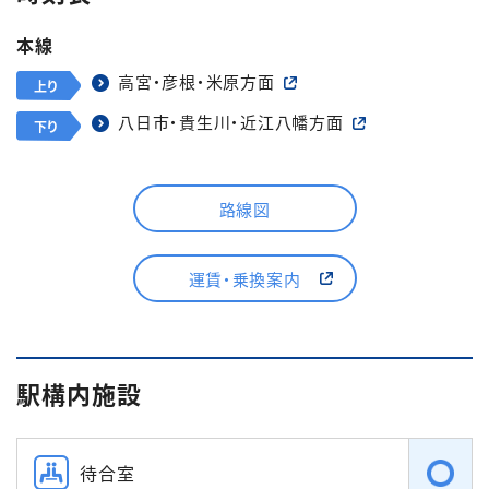
本線
高宮・彦根・米原方面
上り
八日市・貴生川・近江八幡方面
下り
路線図
運賃・乗換案内
駅構内施設
待合室