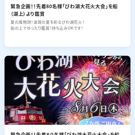
緊急企画！！先着80名様「びわ湖大花火大会」を船
（湖上）より鑑賞
夏の風物詩！滋賀の夏を彩るびわ湖花火！
船の上でゆったり鑑賞！持ち込みOKです！
緊急企画！！先着８０名様「びわ湖大花火大会」を船