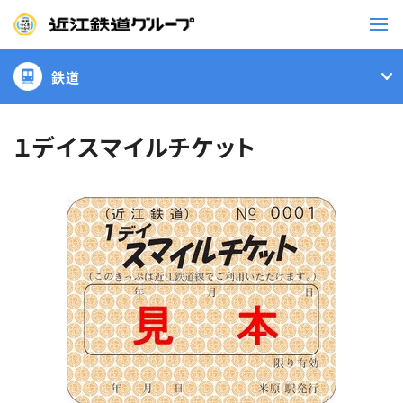
鉄道
鉄道
バス
１デイスマイルチケット
事業一覧
観光・イベント情報
ニュースリリース
企業情報
採用情報
お問い合わせ一覧