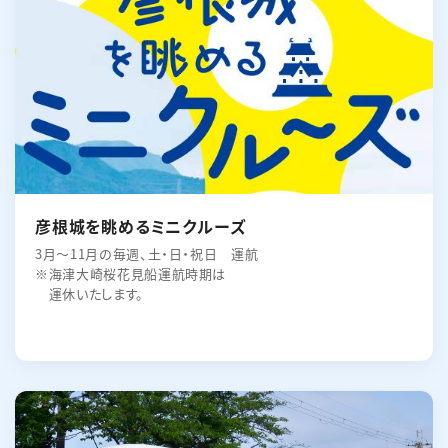
彦根城を眺めるミニクルーズ
3月～11月の毎週、土・日・祝日 運航
※海津大崎桜花見船運航時期は
運休いたします。