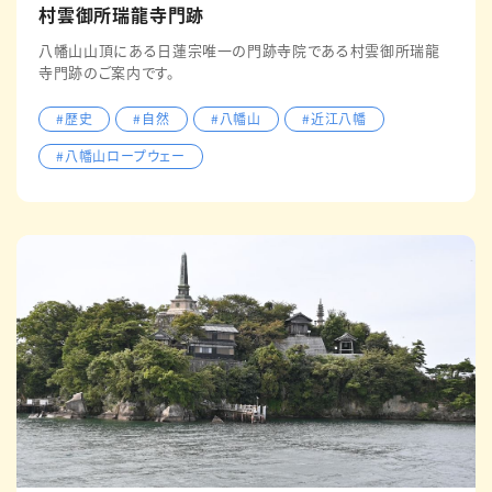
村雲御所瑞龍寺門跡
八幡山山頂にある日蓮宗唯一の門跡寺院である村雲御所瑞龍
寺門跡のご案内です。
#歴史
#自然
#八幡山
#近江八幡
#八幡山ロープウェー