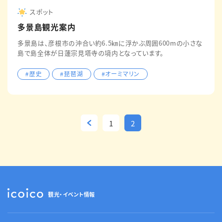
スポット
多景島観光案内
多景島は、彦根市の沖合い約6.5㎞に浮かぶ周囲600mの小さな
島で島全体が日蓮宗見塔寺の境内となっています。
#歴史
#琵琶湖
#オーミマリン
1
2
観光・イベント情報