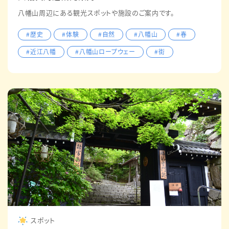
八幡山周辺にある観光スポットや施設のご案内です。
#歴史
#体験
#自然
#八幡山
#春
#近江八幡
#八幡山ロープウェー
#街
スポット