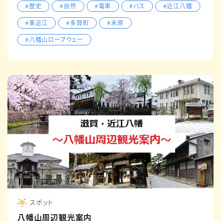
#歴史
#自然
#電車
#バス
#近江八幡
#東近江
#多賀町
#米原
#八幡山ロープウェー
スポット
八幡山周辺観光案内