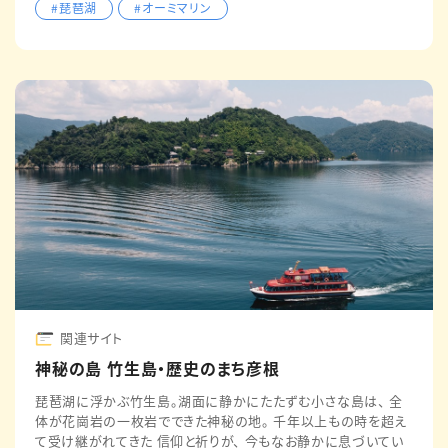
#琵琶湖
#オーミマリン
関連サイト
神秘の島 竹生島・歴史のまち彦根
琵琶湖に浮かぶ竹生島。湖面に静かにたたずむ小さな島は、 全
体が花崗岩の一枚岩でできた神秘の地。 千年以上もの時を超え
て受け継がれてきた 信仰と祈りが、 今もなお静かに息づいてい