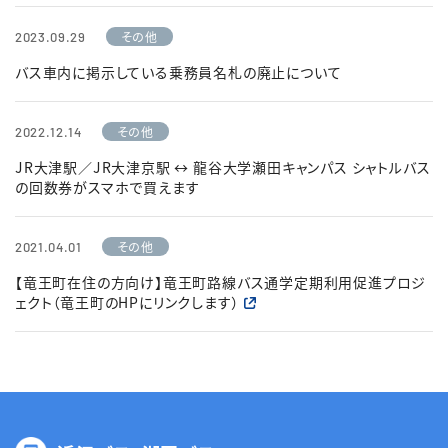
その他
2023.09.29
バス車内に掲示している乗務員名札の廃止について
その他
2022.12.14
JR大津駅／JR大津京駅 ↔ 龍谷大学瀬田キャンパス シャトルバス
の回数券がスマホで買えます
その他
2021.04.01
【竜王町在住の方向け】竜王町路線バス通学定期利用促進プロジ
ェクト（竜王町のHPにリンクします）