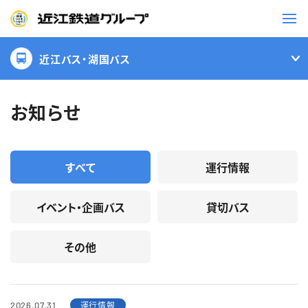
近江バス・湖国バス
鉄道
バス
お知らせ
事業一覧
すべて
運行情報
観光・イベント情報
イベント・企画バス
貸切バス
ニュースリリース
企業情報
その他
採用情報
お問い合わせ一覧
運行情報
2026.07.31