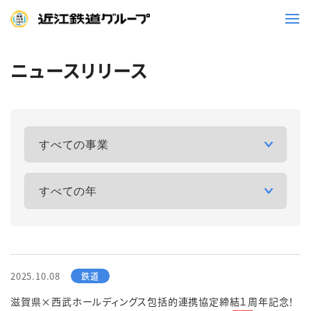
ニュースリリース
鉄道
バス
事業一覧
観光・イベント情報
ニュースリリース
企業情報
採用情報
お問い合わせ一覧
2025.10.08
滋賀県×西武ホールディングス包括的連携協定締結１周年記念！