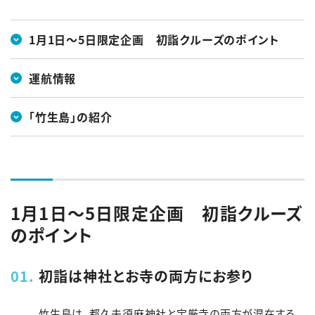
English
簡体中文
繁体中文
한국어
1月1日～5日限定企画 初詣クルーズのポイント
運航情報
「竹生島」の紹介
1月1日～5日限定企画 初詣クルーズ
のポイント
初詣は神社とお寺の両方にお参り
竹生島は、都久夫須麻神社と宝厳寺の両方が混在する