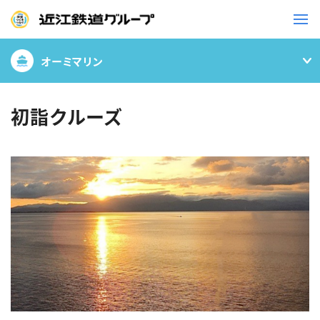
オーミマリン
鉄道
バス
初詣クルーズ
事業一覧
観光・イベント情報
ニュースリリース
企業情報
採用情報
お問い合わせ一覧