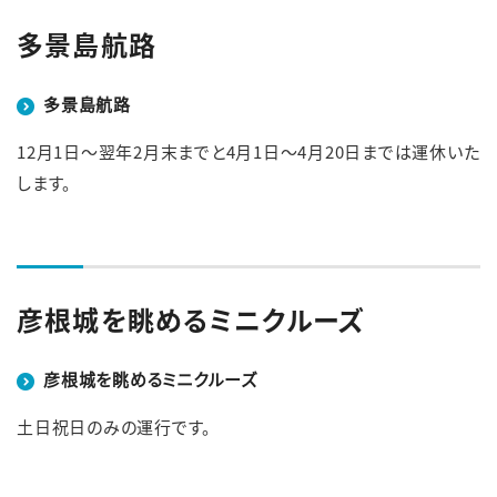
多景島航路
English
簡体中文
繁体中文
한국어
多景島航路
12月1日～翌年2月末までと4月1日～4月20日までは運休いた
します。
彦根城を眺めるミニクルーズ
彦根城を眺めるミニクルーズ
土日祝日のみの運行です。