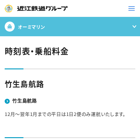
オーミマリン
鉄道
バス
時刻表・乗船料金
事業一覧
竹生島航路
観光・イベント情報
竹生島航路
ニュースリリース
企業情報
12月～翌年1月までの平日は1日2便のみ運航いたします。
採用情報
お問い合わせ一覧