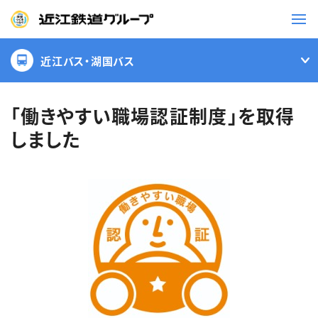
近江バス・湖国バス
鉄道
バス
「働きやすい職場認証制度」を取得
しました
事業一覧
観光・イベント情報
ニュースリリース
企業情報
採用情報
お問い合わせ一覧