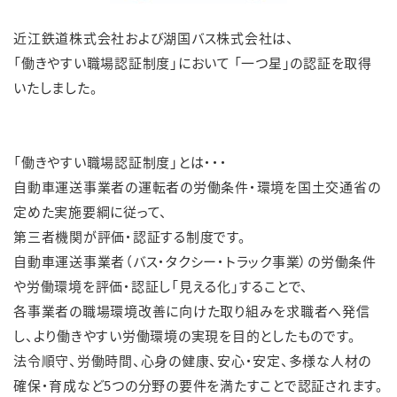
近江鉄道株式会社および湖国バス株式会社は、
English
簡体中文
繁体中文
한국어
「働きやすい職場認証制度」において 「一つ星」の認証を取得
いたしました。
「働きやすい職場認証制度」とは・・・
自動車運送事業者の運転者の労働条件・環境を国土交通省の
定めた実施要綱に従って、
第三者機関が評価・認証する制度です。
自動車運送事業者（バス・タクシー・トラック事業）の労働条件
や労働環境を評価・認証し「見える化」することで、
各事業者の職場環境改善に向けた取り組みを求職者へ発信
し、より働きやすい労働環境の実現を目的としたものです。
法令順守、労働時間、心身の健康、安心・安定、多様な人材の
確保・育成など5つの分野の要件を満たすことで認証されます。