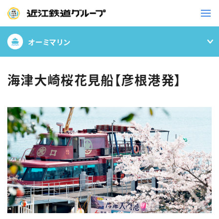
オーミマリン
鉄道
バス
海津大崎桜花見船【彦根港発】
事業一覧
観光・イベント情報
ニュースリリース
企業情報
採用情報
お問い合わせ一覧