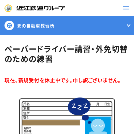
まの自動車教習所
鉄道
バス
ペーパードライバー講習・外免切替
のための練習
事業一覧
現在、新規受付を休止中です。申し訳ございません。
観光・イベント情報
ニュースリリース
企業情報
採用情報
お問い合わせ一覧