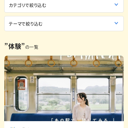
English
簡体中文
繁体中文
한국어
”体験”
の一覧