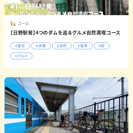
コース
【日野駅発】4つのダムを巡るグルメ自然満喫コース
#歴史
#体験
#自然
#電車
#街
#グルメ