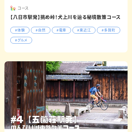
コース
【八日市駅発】挑め峠！犬上川を辿る秘境散策コース
#体験
#自然
#電車
#東近江
#多賀町
#グルメ