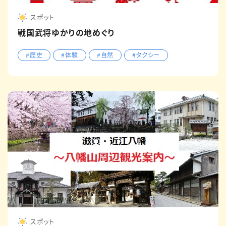
スポット
戦国武将ゆかりの地めぐり
#歴史
#体験
#自然
#タクシー
スポット