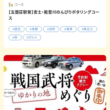
コース
【五箇荘駅発】安土・能登川のんびりポタリングコー
ス
#歴史
#体験
#自然
#電車
#東近江
#街
#グルメ