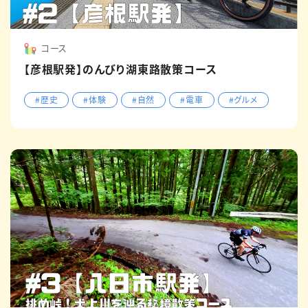
コース
【彦根駅発】のんびり湖東路散策コース
#歴史
#体験
#自然
#電車
#グルメ