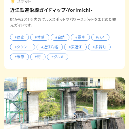
スポット
近江鉄道沿線ガイドマップ-Yorimichi-
駅から20分圏内のグルメスポットやパワースポットをまとめた観
光ガイドです。
#歴史
#体験
#自然
#電車
#バス
#タクシー
#近江八幡
#東近江
#多賀町
#米原
#街
#グルメ