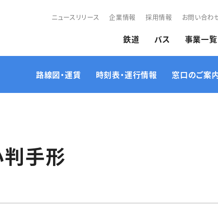
ニュースリリース
企業情報
採用情報
お問い合わ
鉄道
バス
事業一覧
路線図・運賃
時刻表・運行情報
窓口のご案
定期券・乗車券のお問
ス
離検索
経路検索
車種・車内設備
路線図／運賃表
時刻表
観光
い合わせ
小判手形