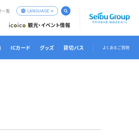
サイト内検索
せ一覧
LANGUAGE
English
観光・イベント情報
簡体中文
繁体中文
内
ICカード
グッズ
貸切バス
よくあるご質問
한국어
お忘れ物・運行情報の
バスでお出かけ
定期券／乗車券
バス接近情報
お見積もり
遅延証
お問い合わせ