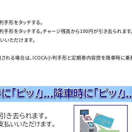
判手形をタッチする。

判手形をタッチする。チャージ残高から100円が引き去られます。
いただけます。

用される場合は、ICOCA小判手形と定期券内容控を降車時に乗