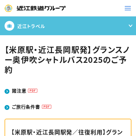
近江トラベル
鉄道
バス
【米原駅・近江長岡駅発】グランスノ
ー奥伊吹シャトルバス2025のご予
事業一覧
約
観光・イベント情報
諸注意
ニュースリリース
企業情報
ご旅行条件書
採用情報
お問い合わせ一覧
【米原駅・近江長岡駅発／往復利用】グラン