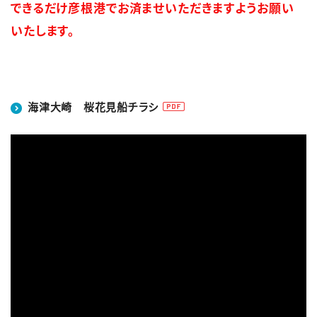
できるだけ彦根港でお済ませいただきますようお願い
いたします。
English
簡体中文
繁体中文
한국어
海津大崎 桜花見船チラシ