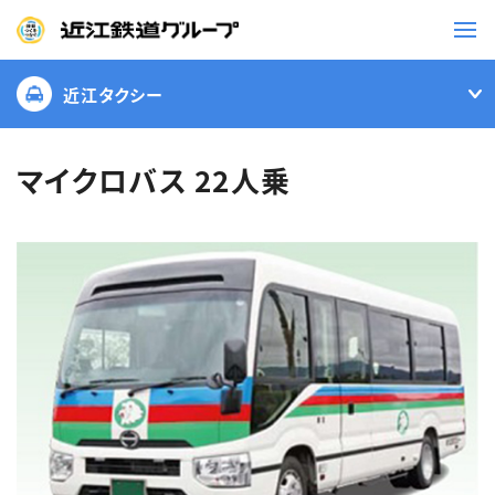
近江タクシー
鉄道
バス
マイクロバス 22人乗
事業一覧
観光・イベント情報
ニュースリリース
企業情報
採用情報
お問い合わせ一覧