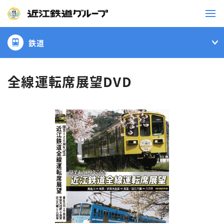
鉄道
鉄道
バス
全線運転席展望DVD
事業一覧
観光・イベント情報
ニュースリリース
企業情報
採用情報
お問い合わせ一覧