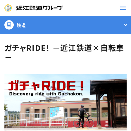
鉄道
鉄道
バス
ガチャRIDE！ －近江鉄道×自転車
－
事業一覧
観光・イベント情報
ニュースリリース
企業情報
採用情報
お問い合わせ一覧