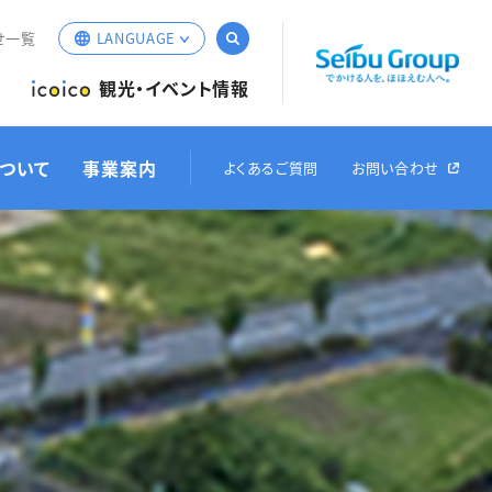
サイト内検索
せ一覧
LANGUAGE
English
観光・イベント情報
簡体中文
繁体中文
ついて
事業案内
よくあるご質問
お問い合わせ
한국어
場・駐輪場運営
メガソーラー