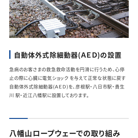
自動体外式除細動器(ＡＥＤ)の設置
急病のお客さまの救急救命活動を円滑に行うため、心停
止の際に心臓に電気ショック を与えて正常な状態に戻す
自動体外式除細動器(ＡＥＤ)を、彦根駅・八日市駅・貴生
川 駅・近江八幡駅に設置しております。
八幡山ロープウェーでの取り組み