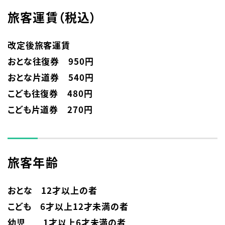
旅客運賃（税込）
English
簡体中文
繁体中文
한국어
改定後旅客運賃

おとな往復券　950円

おとな片道券　540円

こども往復券　480円

こども片道券　270円
旅客年齢
おとな　12才以上の者

こども　6才以上12才未満の者

幼児　　1才以上6才未満の者
