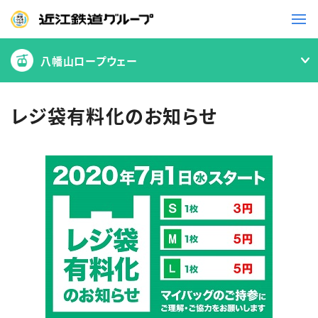
八幡山ロープウェー
鉄道
バス
レジ袋有料化のお知らせ
事業一覧
観光・イベント情報
ニュースリリース
企業情報
採用情報
お問い合わせ一覧