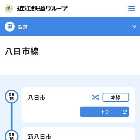
鉄道
鉄道
バス
八日市線
事業一覧
観光・イベント情報
八日市
本線
ニュースリリース
企業情報
下り
採用情報
お問い合わせ一覧
新八日市