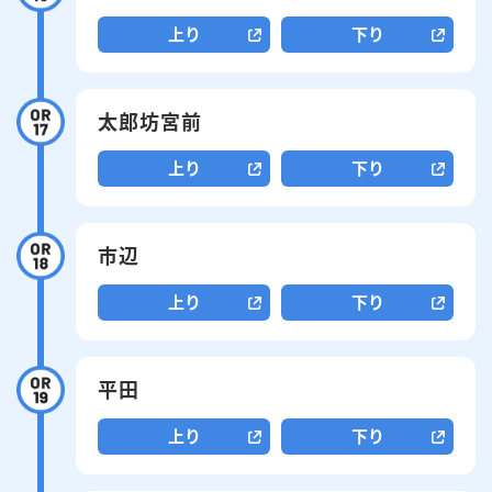
上り
下り
English
簡体中文
繁体中文
한국어
太郎坊宮前
上り
下り
市辺
上り
下り
平田
上り
下り