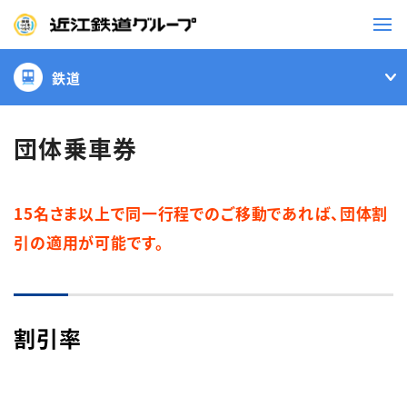
鉄道
鉄道
バス
団体乗車券
事業一覧
15名さま以上で同一行程でのご移動であれば、団体割
引の適用が可能です。
観光・イベント情報
ニュースリリース
企業情報
割引率
採用情報
お問い合わせ一覧