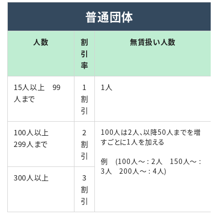
普通
団体
English
簡体中文
繁体中文
한국어
人数
割
無賃扱い人数
引
率
15人以上 99
1
1人
人まで
割
引
100人以上
2
100人は2人
、以降50人までを増
すごとに1人を加える
299人まで
割
引
例 (100人～ : 2人 150人～ :
3人 200人～ : 4人)
300人以上
3
割
引