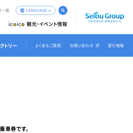
サイト内検索
せ一覧
LANGUAGE
English
観光・イベント情報
簡体中文
繁体中文
クトリー
よくあるご質問
お問い合わせ
運行情報
한국어
Web定期券
ム
経路・運賃検索
オリジナルグッズ
お得なきっぷ
車両紹
（iCONPASS）
乗車券です。