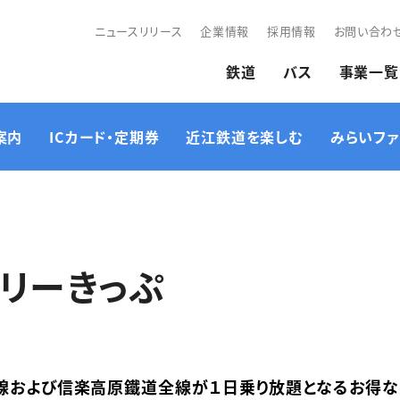
ニュースリリース
企業情報
採用情報
お問い合わ
鉄道
バス
事業一覧
案内
ICカード・定期券
近江鉄道を楽しむ
みらいファ
路線図・各駅のご案内
ICカード
企画列車・イベント情報
時刻表
ICOCA定期券
近江鉄道ミュージア
リーきっぷ
その他ご利用にあたっ
近江鉄道キャラクター
サイクルトレインのご案
て
紹介
内
全線および信楽高原鐵道全線が１日乗り放題となるお得な