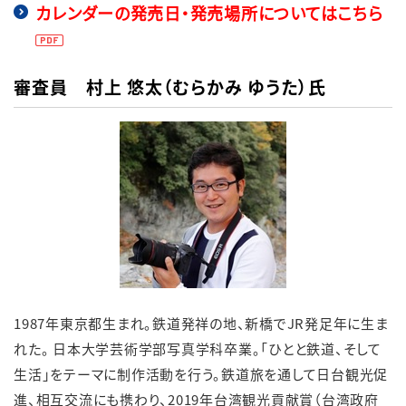
カレンダーの発売日・発売場所についてはこちら
English
簡体中文
繁体中文
한국어
審査員 村上 悠太（むらかみ ゆうた）氏
1987年東京都生まれ。鉄道発祥の地、新橋でJR発足年に生ま
れた。 日本大学芸術学部写真学科卒業。「ひとと鉄道、そして
生活」をテーマに制作活動を行う。鉄道旅を通して日台観光促
進、相互交流にも携わり、2019年台湾観光貢献賞（台湾政府