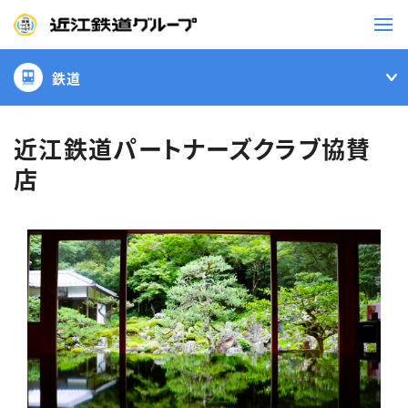
鉄道
鉄道
バス
近江鉄道パートナーズクラブ協賛
店
事業一覧
観光・イベント情報
ニュースリリース
企業情報
採用情報
お問い合わせ一覧