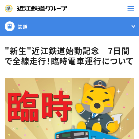
鉄道
鉄道
バス
"新生"近江鉄道始動記念 7日間
で全線走行！臨時電車運行について
事業一覧
観光・イベント情報
ニュースリリース
企業情報
採用情報
お問い合わせ一覧