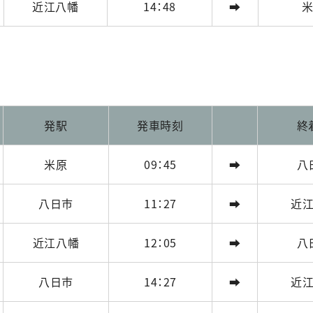
近江八幡
14：48
➡
発駅
発車時刻
終
米原
09：45
➡
八
八日市
11：27
➡
近
近江八幡
12：05
➡
八
八日市
14：27
➡
近