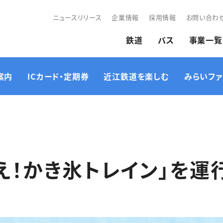
ニュースリリース
企業情報
採用情報
お問い合わ
鉄道
バス
事業一覧
案内
ICカード・定期券
近江鉄道を楽しむ
みらいファ
路線図・各駅のご案内
ICカード
企画列車・イベント情報
時刻表
ICOCA定期券
近江鉄道ミュージア
え！かき氷トレイン」を運
その他ご利用にあたっ
近江鉄道キャラクター
サイクルトレインのご案
て
紹介
内