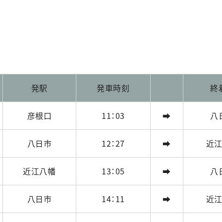
発駅
発車時刻
終
彦根口
11：03
➡
八
八日市
12：27
➡
近
近江八幡
13：05
➡
八
八日市
14：11
➡
近