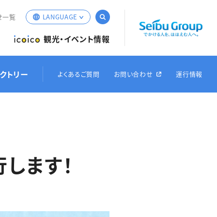
サイト内検索
せ一覧
LANGUAGE
English
観光・イベント情報
簡体中文
繁体中文
クトリー
よくあるご質問
お問い合わせ
運行情報
한국어
Web定期券
ム
経路・運賃検索
オリジナルグッズ
お得なきっぷ
車両紹
（iCONPASS）
行します！