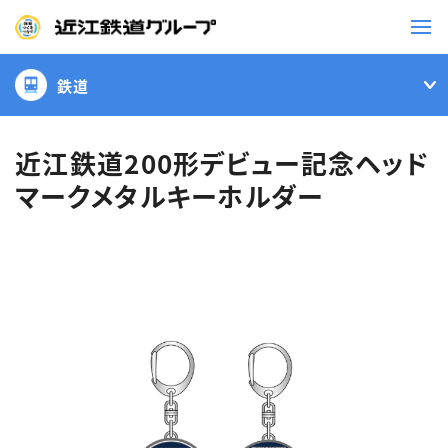
鉄道
鉄道
バス
近江鉄道200形デビュー記念ヘッド
マークメタルキーホルダー
事業一覧
観光・イベント情報
ニュースリリース
企業情報
採用情報
お問い合わせ一覧