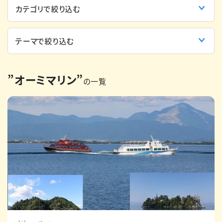
English
簡体中文
繁体中文
한국어
”オーミマリン”
の一覧