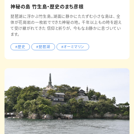
神秘の島 竹生島・歴史のまち彦根
琵琶湖に浮かぶ竹生島。湖面に静かにたたずむ小さな島は、 全
体が花崗岩の一枚岩でできた神秘の地。 千年以上もの時を超え
て受け継がれてきた 信仰と祈りが、 今もなお静かに息づいてい
ます。
#歴史
#琵琶湖
#オーミマリン