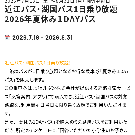
2026年7月18日（土）～8月31日（月）期間中毎日
近江バス・湖国バス1日乗り放題
English
簡体中文
繁体中文
한국어
2026年夏休み１DAYパス
2026.7.18 - 2026.8.31
近江バス・湖国バス1日乗り放題！
　路線バスが１日乗り放題となるお得な乗車券「夏休み１DAY
パス」を販売します。

この乗車券は、ジョルダン株式会社が提供する経路検索サービ
ス「乗換案内」アプリにて購入でき、近江バス・湖国バスの対象
路線を、利用開始日当日に限り乗り放題でご利用いただけま
す。

また、「夏休み1DAYパス」を購入のうえ路線バスをご利用いた
だき、所定のアンケートにご回答いただいた小学生のお子さま