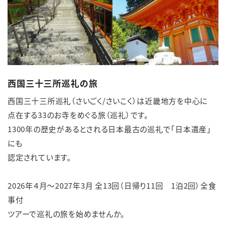
English
簡体中文
繁体中文
한국어
西国三十三所巡礼の旅
西国三十三所巡礼（さいごく/さいこく）は近畿地方を中心に
点在する33のお寺をめぐる旅（巡礼）です。
1300年の歴史があるとされる日本最古の巡礼で「日本遺産」
にも
認定されています。
2026年４月～2027年3月 全13回（日帰り11回 1泊2回）全食
事付
ツアーで巡礼の旅を始めませんか。