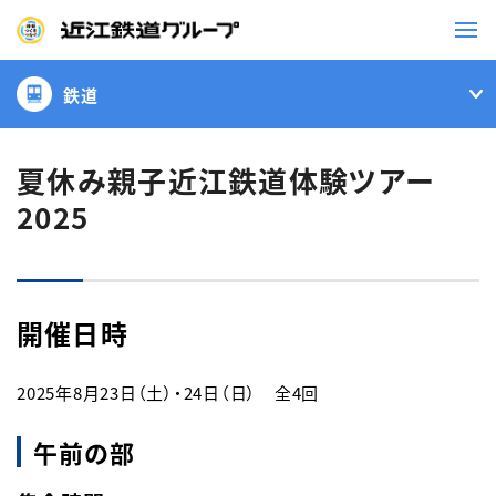
鉄道
鉄道
バス
夏休み親子近江鉄道体験ツアー
2025
事業一覧
観光・イベント情報
開催日時
ニュースリリース
企業情報
2025年8月23日（土）・24日（日）　全4回
採用情報
お問い合わせ一覧
午前の部