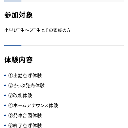
参加対象
小学1年生～6年生とその家族の方
体験内容
①出勤点呼体験
②きっぷ発売体験
③改札体験
④ホームアナウンス体験
⑤発車合図体験
⑥終了点呼体験