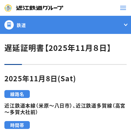
鉄道
鉄道
バス
遅延証明書【2025年11月８日】
事業一覧
2025年11月8日(Sat)
観光・イベント情報
線路名
ニュースリリース
企業情報
近江鉄道本線（米原～八日市）、近江鉄道多賀線（高宮
採用情報
お問い合わせ一覧
～多賀大社前）
時間帯