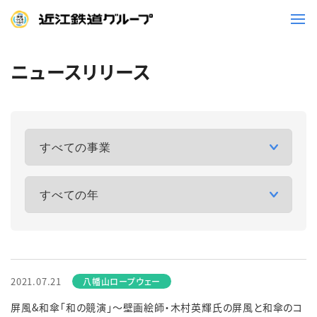
ニュースリリース
鉄道
バス
事業一覧
観光・イベント情報
ニュースリリース
企業情報
採用情報
お問い合わせ一覧
2021.07.21
屏風&和傘「和の競演」～壁画絵師・木村英輝氏の屏風と和傘のコ