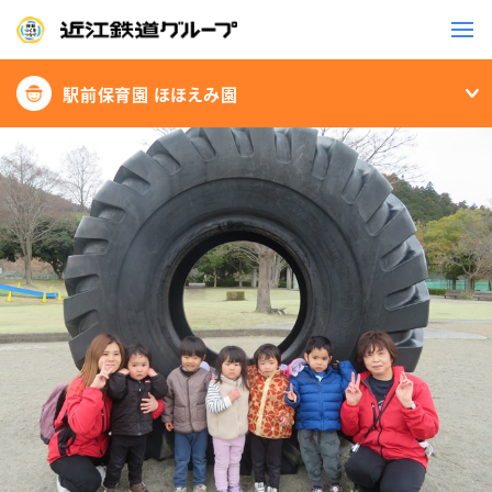
駅前保育園 ほほえみ園
鉄道
バス
事業一覧
観光・イベント情報
ニュースリリース
企業情報
採用情報
お問い合わせ一覧