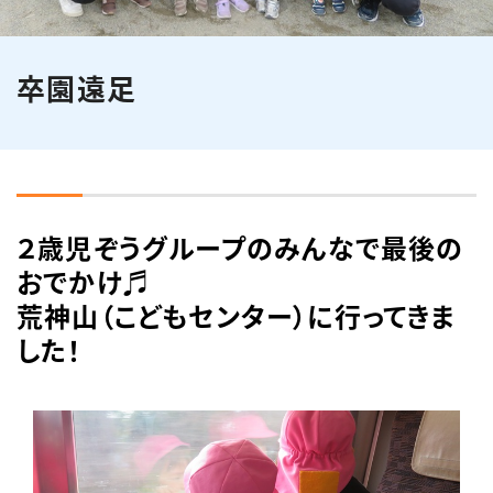
English
簡体中文
繁体中文
한국어
卒園遠足
２歳児ぞうグループのみんなで最後の
おでかけ♬
荒神山（こどもセンター）に行ってきま
した！